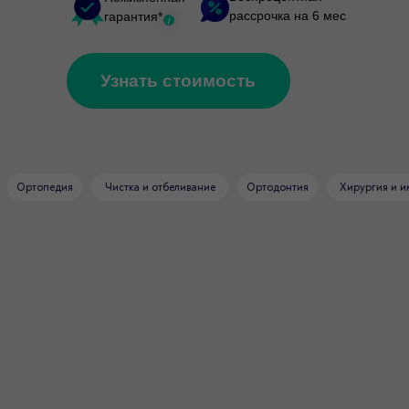
рассрочка на 6 мес
гарантия*
i
Узнать стоимость
Ортопедия
Чистка и отбеливание
Ортодонтия
Хирургия и и