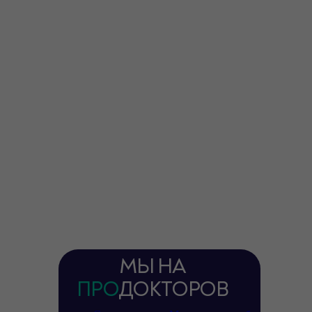
ОГРН/ИНН 1170571003239 / 0572017040
© ООО «Ваша улыбка —
наша работа»
сайт-aelita.dsgn
ИМЕЮТСЯ ПРОТИВОПОКАЗАНИЯ.
НЕОБХОДИМА КОНСУЛЬТАЦИЯ
СПЕЦИАЛИСТА
МЫ НА
ПРО
ДОКТОРОВ