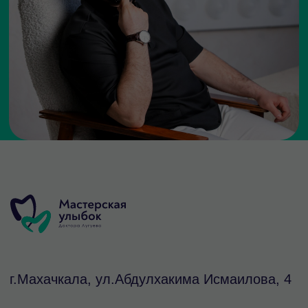
Терапия и лечение
О нас
зубов
Ортопедия
Стоимость
Чистка и
Контакты
отбеливание
Ортодонтия
Документы
Хирургия и
Рассрочка
имплантация
ОГРН/ИНН 1170571003239 / 0572017040
© ООО «Ваша улыбка —
наша работа»
сайт-aelita.dsgn
ИМЕЮТСЯ ПРОТИВОПОКАЗАНИЯ.
НЕОБХОДИМА КОНСУЛЬТАЦИЯ
СПЕЦИАЛИСТА