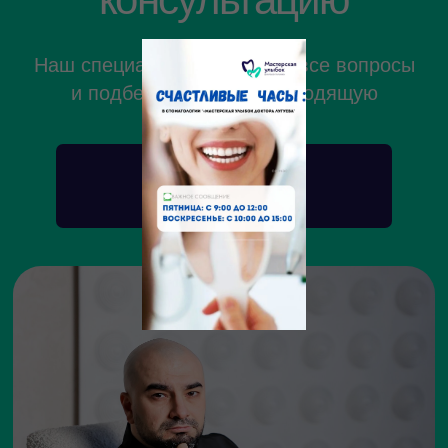
г.Махачкала, ул.Абдулхакима Исмаилова, 4
Понедельник-Суббота: 9:00—20:00
Воскресенье: 10:00—18:00
+7(988) 291-11-
30
Написать в WhatsApp